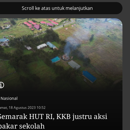
Scroll ke atas untuk melanjutkan
2
Prancis kerahkan kapal
Pemulihan ekono
induk nuklir untuk misi
terus diakselerasi
Selat Hormuz
Nasional
umat, 18 Agustus 2023 10:52
Semarak HUT RI, KKB justru aksi
bakar sekolah
Efek jera untuk pejaba