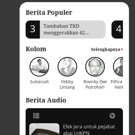
Berita Populer
3
4
mi Aceh
Tambahan TKD
Ka
menggerakkan 42
tr
kegiatan di
p
Lhokseumawe
in
Kolom
Selengkapnya
Subarudi
Febby
Rovicky Dwi
Fithra Faisa
Lintang
Putrohari
Hastiadi
Berita Audio
Efek jera untuk pejabat
t
abai LHKPN