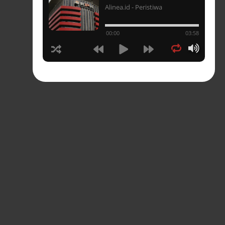
Alinea.id - Peristiwa
un
00:00
03:58
hasia
tahun
n
sia
s-
pres