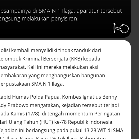
abai LHKPN
Alinea.id - Peristiwa
Sesampainya di SMA N 1 Ilaga, aparatur tersebut
langsung melakukan penyisiran.
Buku berusia 900 tah
ditemukan di arsip ra
Vatikan, ada prediksi 
Kiamat
Alinea.id - Peristiwa
olisi kembali menyelidiki tindak tanduk dari
Akar persoalan
Kelompok Kriminal Bersenjata (KKB) kepada
berulangnya kekerasa
masyarakat. Kali ini mereka melakukan aksi
terhadap PMI di Malay
Alinea.id - Peristiwa
pembakaran yang menghanguskan bangunan
Perpustakaan SMA N 1 Ilaga.
DPR minta penerbitan
sertifikat pagar laut
Kabid Humas Polda Papua, Kombes Ignatius Benny
diproses hukum
Ady Prabowo mengatakan, kejadian tersebut terjadi
Alinea.id - Peristiwa
pada Kamis (17/8), di tengah momentum Peringatan
Mungkinkah duet Anie
Hari Ulang Tahun (HUT) ke-78 Republik Indonesia.
Ahok terealisasi di Pil
Kejadian ini berlangsung pada pukul 13.28 WIT di SMA
2029?
Alinea.id - Politik
 1 Ilaga, Kamp. Kago, Distrik Ilaga, Kabupaten