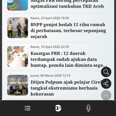
Satgas PRR dorong percepatan
optimalisasi tambahan TKD Aceh
Buku berusia 900 tahun ditemukan di
arsip rahasia Vatikan, ada prediksi
Kamis, 23 April 2026 19:50
tahun Kiamat
Alinea.id - Peristiwa
BNPP genjot bedah 15 ribu rumah
di perbatasan, terbesar sepanjang
Akar persoalan berulangnya kekerasan
sejarah
terhadap PMI di Malaysia
Alinea.id - Peristiwa
Kamis, 16 April 2026 22:29
Kasatgas PRR : 12 daerah
DPR minta penerbitan sertifikat pagar
terdampak sudah ajukan data
laut diproses hukum
huntap, pemda lain diminta segera
Alinea.id - Peristiwa
ajukan
Jumat, 06 Maret 2026 12:10
Mungkinkah duet Anies-Ahok terealisasi
di Pilpres 2029?
Ditjen Polpum ajak pelajar Cirebon
Alinea.id - Politik
tangkal ekstremisme berbasis
kekerasan
Pemprov Sultra klarifikasi isu PT GKP,
imbau masyarakat hormati proses
Sabtu, 28 Februari 2026 17:38
hukum
Ribuan relawan kesehatan
Alinea.id - Peristiwa