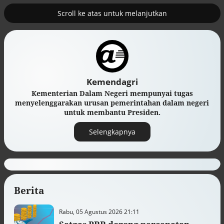
Scroll ke atas untuk melanjutkan
2
erus
Tambahan TKD menggerakkan 42
kegiatan di Lhokseumawe
Kemendagri
Kementerian Dalam Negeri mempunyai tugas
menyelenggarakan urusan pemerintahan dalam negeri
untuk membantu Presiden.
Selengkapnya
Berita
Efek jera untuk pejabat abai LHKPN
Rabu, 05 Agustus 2026 21:11
Alinea.id - Peristiwa