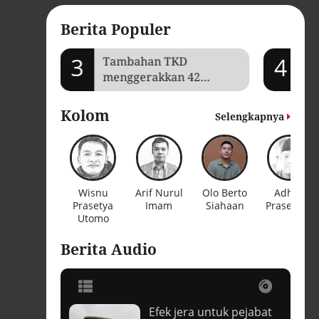
Berita Populer
3
4
mi Aceh
Tambahan TKD
Je
menggerakkan 42
Ga
kegiatan di
ba
Lhokseumawe
Kolom
Selengkapnya
Wisnu
Arif Nurul
Olo Berto
Adhika
Prasetya
Imam
Siahaan
Prasetya K
Utomo
Berita Audio
Efek jera untuk pejabat