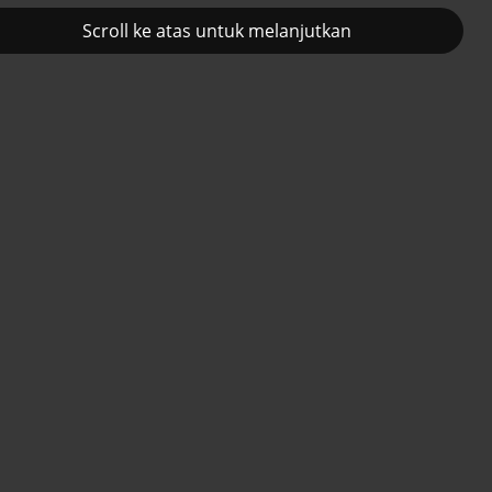
Scroll ke atas untuk melanjutkan
2
Prancis kerahkan kapal
Pemulihan ekono
PUPR
induk nuklir untuk misi
terus diakselerasi
Kementerian Pekerjaan Umum dan
Selat Hormuz
Perumahan Rakyat
Selengkapnya
Berita
Senin, 30 Juni 2025 10:18
Kalut proyek rumah subsidi Prabowo
Minggu, 23 Juli 2023 10:21