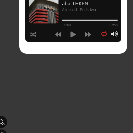
t
abai LHKPN
Alinea.id - Peristiwa
un
00:00
03:58
hasia
tahun
n
sia
s-
pres