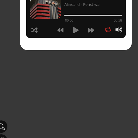
Alinea.id - Peristiwa
un
00:00
03:58
hasia
tahun
n
sia
s-
pres