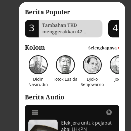
Berita Populer
3
4
mi Aceh
Tambahan TKD
Je
menggerakkan 42
Ga
kegiatan di
ba
Lhokseumawe
Kolom
Selengkapnya
Didin
Totok Lusida
Djoko
Joojo
Nasirudin
Setijowarno
Berita Audio
Efek jera untuk pejabat
t
abai LHKPN