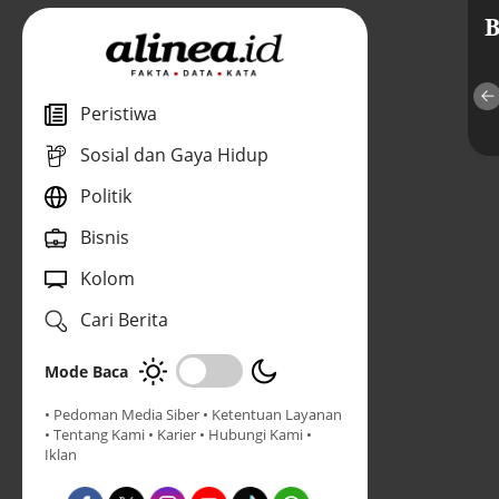
B
Mengapa
Kaesang maju
1
kepala daerah
di Dapil Puan
Peristiwa
berpotensi jadi
pada Pemilu
penantang di
2029, ujian
Sosial dan Gaya Hidup
Pilpres 2029?
pengaruh
politik Jokowi
Politik
Bisnis
Kolom
J
Cari Berita
Mode Baca
• Pedoman Media Siber
• Ketentuan Layanan
• Tentang Kami
• Karier
• Hubungi Kami
•
Iklan