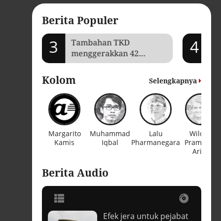
Berita Populer
3
4
mi Aceh
Tambahan TKD
Je
menggerakkan 42
Ga
kegiatan di
ba
Lhokseumawe
Kolom
Selengkapnya
Margarito
Muhammad
Lalu
Wildan
Kamis
Iqbal
Pharmanegara
Pramudya
Arifin
Berita Audio
Efek jera untuk pejabat