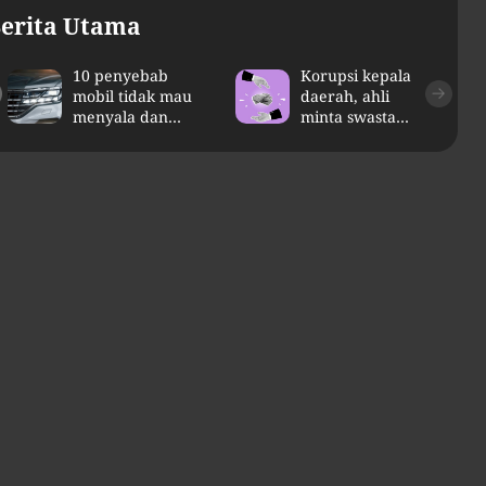
erita Utama
10 penyebab
Korupsi kepala
2
Prancis kerahkan kapal
Pemulihan ekono
mobil tidak mau
daerah, ahli
induk nuklir untuk misi
terus diakselerasi
menyala dan
minta swasta
cara
ikut diawasi
Selat Hormuz
mengatasinya
Sosial dan Gaya Hidup
umat, 07 Agustus 2026 11:01
Sering main hp sebelum tidur? ini 5
bahaya yang perlu diwaspadai
Bagikan
Baca Selengkapnya