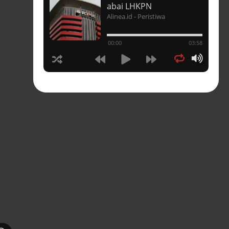
t
abai LHKPN
Alinea.id - Peristiwa
un
00:00
03:58
hasia
tahun
n
sia
s-
pres