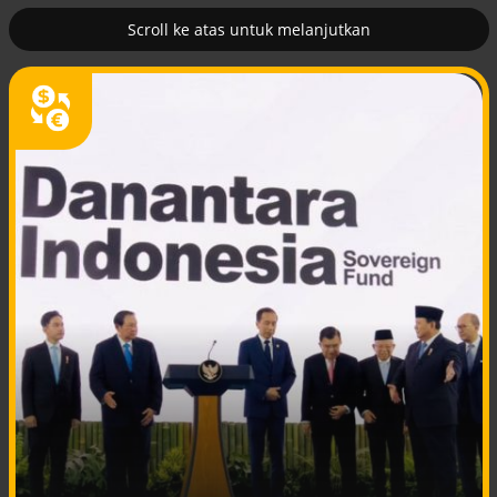
Scroll ke atas untuk melanjutkan
2
erus
Tambahan TKD menggerakkan 42
kegiatan di Lhokseumawe
Efek jera untuk pejabat abai LHKPN
Alinea.id - Peristiwa