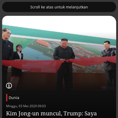
Scroll ke atas untuk melanjutkan
2
uk nuklir
Pemulihan ekonomi Aceh terus
diakselerasi
Dunia
Minggu, 03 Mei 2020 09:03
Efek jera untuk pejabat abai LHKPN
Kim Jong-un muncul, Trump: Saya
Alinea.id - Peristiwa