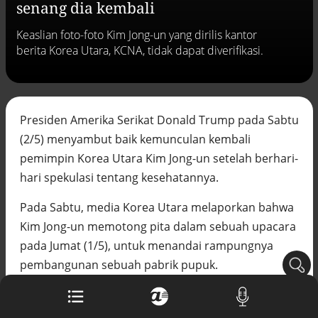
senang dia kembali
Buku berusia 900 tahun ditemukan di
Keaslian foto-foto Kim Jong-un yang dirilis kantor
arsip rahasia Vatikan, ada prediksi
berita Korea Utara, KCNA, tidak dapat diverifikasi.
tahun Kiamat
Alinea.id - Peristiwa
Akar persoalan berulangnya kekerasan
terhadap PMI di Malaysia
Presiden Amerika Serikat Donald Trump pada Sabtu
Alinea.id - Peristiwa
(2/5) menyambut baik kemunculan kembali
DPR minta penerbitan sertifikat pagar
pemimpin Korea Utara Kim Jong-un setelah berhari-
laut diproses hukum
hari spekulasi tentang kesehatannya.
Alinea.id - Peristiwa
Pada Sabtu, media Korea Utara melaporkan bahwa
Mungkinkah duet Anies-Ahok terealisasi
di Pilpres 2029?
Kim Jong-un memotong pita dalam sebuah upacara
Alinea.id - Politik
pada Jumat (1/5), untuk menandai rampungnya
pembangunan sebuah pabrik pupuk.
Pemprov Sultra klarifikasi isu PT GKP,
imbau masyarakat hormati proses
hukum
Meski demikian, tidak disebutkan keberadaan Kim
Alinea.id - Peristiwa
Jong-un sejak terakhir kali dia memimpin sebuah