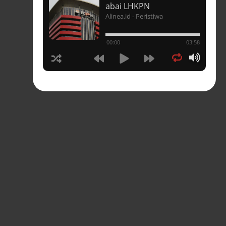
t
abai LHKPN
Alinea.id - Peristiwa
un
00:00
03:58
hasia
tahun
n
sia
s-
pres