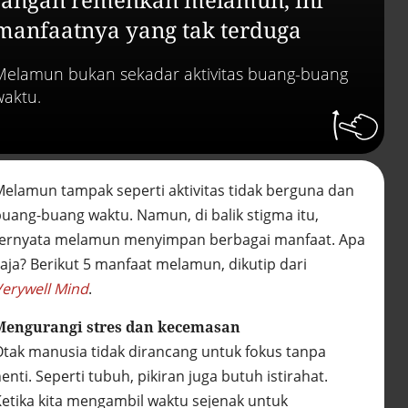
Efek jera untuk pejaba
abai LHKPN
manfaatnya yang tak terduga
Alinea.id - Peristiwa
Melamun bukan sekadar aktivitas buang-buang
Buku berusia 900 tah
ditemukan di arsip ra
waktu.
Vatikan, ada prediksi 
Kiamat
Alinea.id - Peristiwa
Akar persoalan
Melamun tampak seperti aktivitas tidak berguna dan
berulangnya kekerasa
buang-buang waktu. Namun, di balik stigma itu,
terhadap PMI di Malay
Alinea.id - Peristiwa
ternyata melamun menyimpan berbagai manfaat. Apa
saja? Berikut 5 manfaat melamun, dikutip dari
DPR minta penerbitan
Verywell Mind
.
sertifikat pagar laut
diproses hukum
Alinea.id - Peristiwa
Mengurangi stres dan kecemasan
Otak manusia tidak dirancang untuk fokus tanpa
Mungkinkah duet Anie
enti. Seperti tubuh, pikiran juga butuh istirahat.
Ahok terealisasi di Pil
2029?
Ketika kita mengambil waktu sejenak untuk