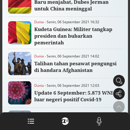
Baru menjabat, Dubes Jerman
Buku berusia 900 tahun ditemukan di
untuk China meninggal
arsip rahasia Vatikan, ada prediksi
tahun Kiamat
Alinea.id - Peristiwa
Dunia
- Senin, 06 September 2021 16:32
Kudeta Guinea: Militer tangkap
Akar persoalan berulangnya kekerasan
presiden dan bubarkan
terhadap PMI di Malaysia
pemerintah
Alinea.id - Peristiwa
Dunia
- Senin, 06 September 2021 14:02
DPR minta penerbitan sertifikat pagar
laut diproses hukum
Taliban tahan pesawat pengungsi
Alinea.id - Peristiwa
di bandara Afghanistan
Mungkinkah duet Anies-Ahok terealisasi
Dunia
- Senin, 06 September 2021 12:03
di Pilpres 2029?
Alinea.id - Politik
Update 6 September: 5.873 WNI di
luar negeri positif Covid-19
Pemprov Sultra klarifikasi isu PT GKP,
imbau masyarakat hormati proses
hukum
Dunia
- Jumat, 03 September 2021 18:14
Alinea.id - Peristiwa
Israel tolak rencana AS buka
kembali kedutaan di Yerusalem