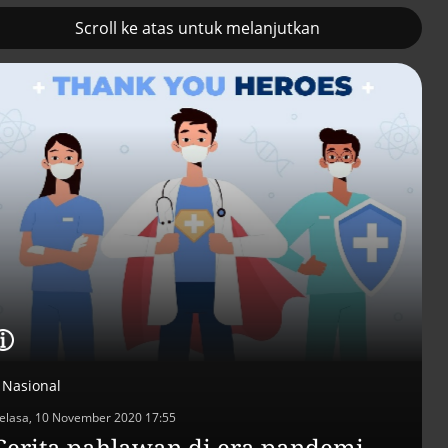
Scroll ke atas untuk melanjutkan
2
Prancis kerahkan kapal
Pemulihan ekono
induk nuklir untuk misi
terus diakselerasi
Selat Hormuz
Nasional
elasa, 10 November 2020 17:55
Efek jera untuk pejaba
Cerita pahlawan di era pandemi