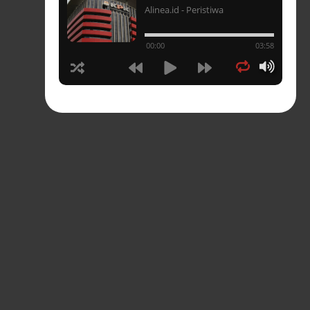
Alinea.id - Peristiwa
un
00:00
03:58
hasia
tahun
n
sia
s-
pres