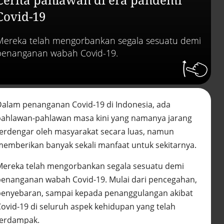
abai LHKPN
Alinea.id - Peristiwa
Covid-19
Buku berusia 900 tah
Mereka telah mengorbankan segala sesuatu demi
ditemukan di arsip ra
Vatikan, ada prediksi 
penanganan wabah Covid-19.
Kiamat
Alinea.id - Peristiwa
Akar persoalan
berulangnya kekerasa
Dalam penanganan Covid-19 di Indonesia, ada
terhadap PMI di Malay
pahlawan-pahlawan masa kini yang namanya jarang
Alinea.id - Peristiwa
terdengar oleh masyarakat secara luas, namun
DPR minta penerbitan
memberikan banyak sekali manfaat untuk sekitarnya.
sertifikat pagar laut
diproses hukum
Mereka telah mengorbankan segala sesuatu demi
Alinea.id - Peristiwa
penanganan wabah Covid-19. Mulai dari pencegahan,
Mungkinkah duet Anie
penyebaran, sampai kepada penanggulangan akibat
Ahok terealisasi di Pil
Covid-19 di seluruh aspek kehidupan yang telah
2029?
terdampak.
Alinea.id - Politik