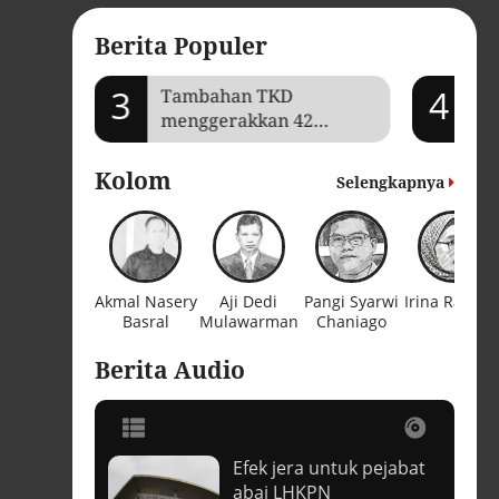
Berita Populer
3
4
mi Aceh
Tambahan TKD
Je
menggerakkan 42
Ga
kegiatan di
ba
Lhokseumawe
Kolom
Selengkapnya
Akmal Nasery
Aji Dedi
Pangi Syarwi
Irina Raflian
Basral
Mulawarman
Chaniago
Berita Audio
Efek jera untuk pejabat
t
abai LHKPN