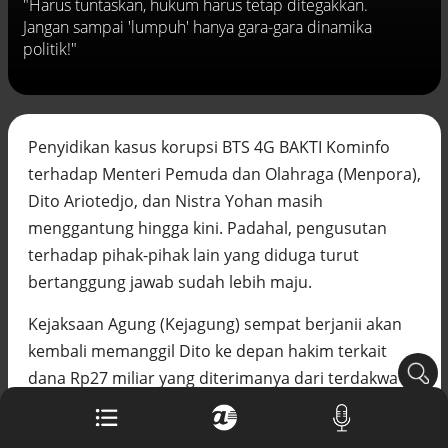
"Harus tuntaskan, hukum harus tetap ditegakkan.
Buku berusia 900 tahun ditemukan di
Jangan sampai 'lumpuh' hanya gara-gara dinamika
arsip rahasia Vatikan, ada prediksi
politik!"
tahun Kiamat
Alinea.id - Peristiwa
Akar persoalan berulangnya kekerasan
terhadap PMI di Malaysia
Penyidikan kasus korupsi BTS 4G BAKTI Kominfo
Alinea.id - Peristiwa
terhadap Menteri Pemuda dan Olahraga (Menpora),
DPR minta penerbitan sertifikat pagar
Dito Ario​tedjo, dan Nistra Yohan masih
laut diproses hukum
menggantung hingga kini. Padahal, pengusutan
Alinea.id - Peristiwa
terhadap pihak-pihak lain yang diduga turut
Mungkinkah duet Anies-Ahok terealisasi
bertanggung jawab sudah lebih maju.
di Pilpres 2029?
Alinea.id - Politik
Kejaksaan Agung (Kejagung) sempat berjanii akan
kembali memanggil Dito ke depan hakim terkait
Pemprov Sultra klarifikasi isu PT GKP,
dana Rp27 miliar yang diterimanya dari terdakwa
imbau masyarakat hormati proses
hukum
Irwan Hermawan. Namun, langkah tersebut
Alinea.id - Peristiwa
tergantung dengan dinamika persidangan.