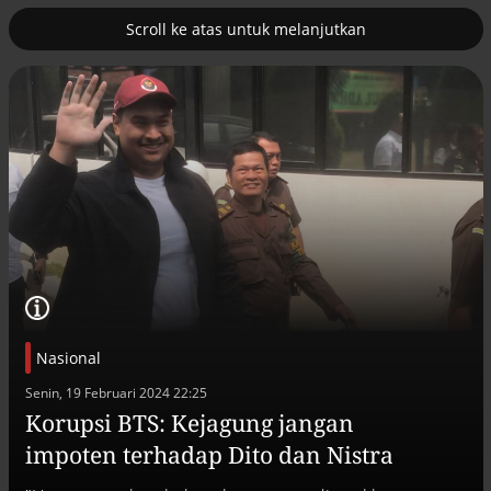
Scroll ke atas untuk melanjutkan
2
uk nuklir
Pemulihan ekonomi Aceh terus
diakselerasi
Nasional
Senin, 19 Februari 2024 22:25
Korupsi BTS: Kejagung jangan
Efek jera untuk pejabat abai LHKPN
impoten terhadap Dito dan Nistra
Alinea.id - Peristiwa