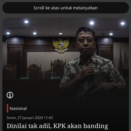
Scroll ke atas untuk melanjutkan
3
erus
Tambahan TKD menggerakkan 42
kegiatan di Lhokseumawe
Nasional
Efek jera untuk pejabat abai LHKPN
Senin, 27 Januari 2020 11:43
Alinea.id - Peristiwa
Dinilai tak adil, KPK akan banding