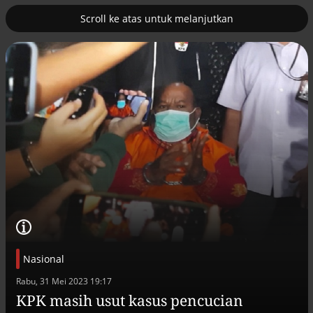
Scroll ke atas untuk melanjutkan
2
uk nuklir
Pemulihan ekonomi Aceh terus
diakselerasi
Nasional
Efek jera untuk pejabat abai LHKPN
Rabu, 31 Mei 2023 19:17
Alinea.id - Peristiwa
KPK masih usut kasus pencucian