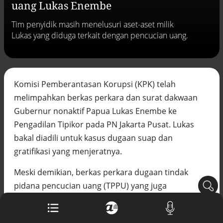
uang Lukas Enembe
Buku berusia 900 tahun ditemukan di
arsip rahasia Vatikan, ada prediksi
Tim penyidik masih menelusuri aset-aset milik
tahun Kiamat
Lukas yang diduga terkait dengan pencucian uang.
Alinea.id - Peristiwa
Akar persoalan berulangnya kekerasan
terhadap PMI di Malaysia
Alinea.id - Peristiwa
Komisi Pemberantasan Korupsi (KPK) telah
melimpahkan berkas perkara dan surat dakwaan
DPR minta penerbitan sertifikat pagar
laut diproses hukum
Gubernur nonaktif Papua Lukas Enembe ke
Alinea.id - Peristiwa
Pengadilan Tipikor pada PN Jakarta Pusat. Lukas
bakal diadili untuk kasus dugaan suap dan
Mungkinkah duet Anies-Ahok terealisasi
di Pilpres 2029?
gratifikasi yang menjeratnya.
Alinea.id - Politik
Meski demikian, berkas perkara dugaan tindak
Pemprov Sultra klarifikasi isu PT GKP,
pidana pencucian uang (TPPU) yang juga
imbau masyarakat hormati proses
hukum
disangkakan kepada Lukas belum rampung. Kabag
Alinea.id - Peristiwa
Pemberitaan KPK Ali Fikri mengatakan, penelusuran