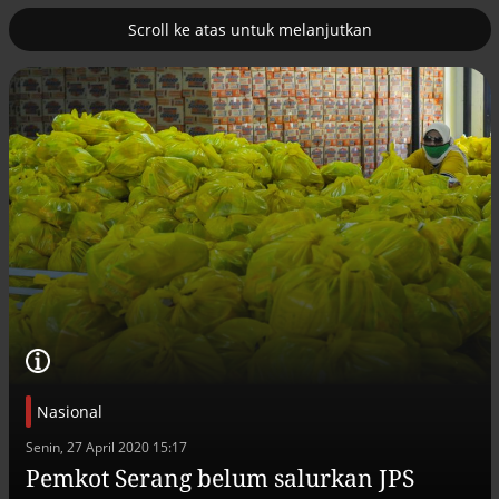
Scroll ke atas untuk melanjutkan
2
erus
Tambahan TKD menggerakkan 42
kegiatan di Lhokseumawe
Nasional
Efek jera untuk pejabat abai LHKPN
Senin, 27 April 2020 15:17
Alinea.id - Peristiwa
Pemkot Serang belum salurkan JPS