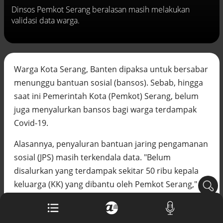
Buku berusia 900 tahun ditemukan di
Dinsos Pemkot Serang beralasan masih melakukan
arsip rahasia Vatikan, ada prediksi
validasi data warga.
tahun Kiamat
Alinea.id - Peristiwa
Akar persoalan berulangnya kekerasan
terhadap PMI di Malaysia
Warga Kota Serang, Banten dipaksa untuk bersabar
Alinea.id - Peristiwa
menunggu bantuan sosial (bansos). Sebab, hingga
saat ini Pemerintah Kota (Pemkot) Serang, belum
DPR minta penerbitan sertifikat pagar
laut diproses hukum
juga menyalurkan bansos bagi warga terdampak
Alinea.id - Peristiwa
Covid-19.
Mungkinkah duet Anies-Ahok terealisasi
Alasannya, penyaluran bantuan jaring pengamanan
di Pilpres 2029?
Alinea.id - Politik
sosial (JPS) masih terkendala data. "Belum
disalurkan yang terdampak sekitar 50 ribu kepala
Pemprov Sultra klarifikasi isu PT GKP,
keluarga (KK) yang dibantu oleh Pemkot Serang,"
imbau masyarakat hormati proses
hukum
kata Kepala Dinas Sosial (Dinsos) Kota Serang,
Alinea.id - Peristiwa
Poppy Nopriadi saat dikonfirmasi, Senin (27/4).