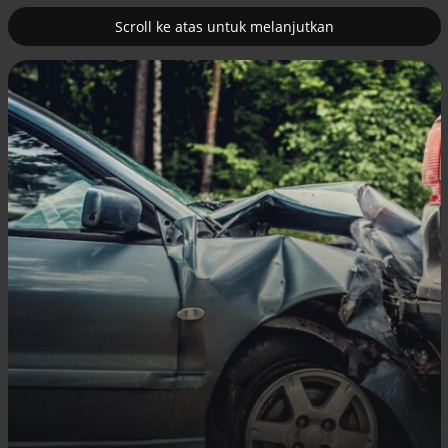
Scroll ke atas untuk melanjutkan
2
uk nuklir
Pemulihan ekonomi Aceh terus
diakselerasi
Efek jera untuk pejabat abai LHKPN
Alinea.id - Peristiwa