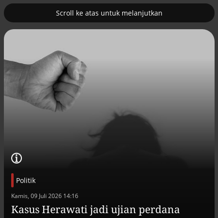
Scroll ke atas untuk melanjutkan
2
erus
Tambahan TKD menggerakkan 42
kegiatan di Lhokseumawe
Politik
Efek jera untuk pejabat abai LHKPN
Kamis, 09 Juli 2026 14:16
Alinea.id - Peristiwa
Kasus Herawati jadi ujian perdana