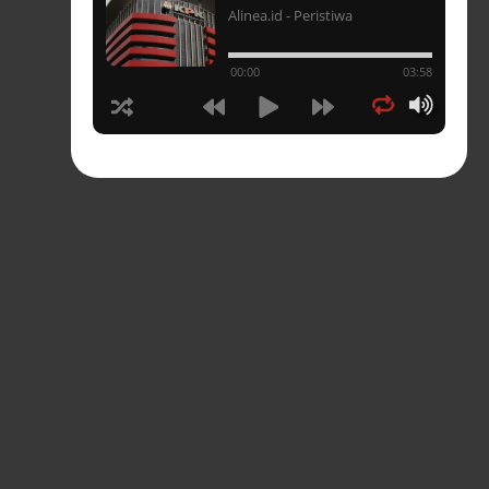
Alinea.id - Peristiwa
un
00:00
03:58
hasia
tahun
n
sia
s-
pres