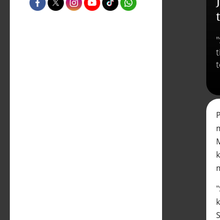
t
M
S