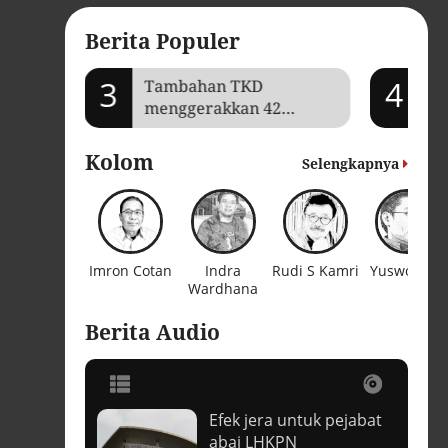
Berita Populer
3
4
mi Aceh
Tambahan TKD
Je
menggerakkan 42
Ga
kegiatan di
ba
Lhokseumawe
Kolom
Selengkapnya
Imron Cotan
Indra
Rudi S Kamri
Yuswohady
Wardhana
Berita Audio
Efek jera untuk pejabat
t
abai LHKPN