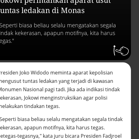
abai LHKPN
Alinea.id - Peristiwa
tuntas ledakan di Monas
Buku berusia 900 tah
"Seperti biasa beliau selalu mengatakan segala
ditemukan di arsip ra
Vatikan, ada prediksi 
tindak kekerasan, apapun motifnya, kita harus
Kiamat
egas."
Alinea.id - Peristiwa
Akar persoalan
berulangnya kekerasa
terhadap PMI di Malay
Presiden Joko Widodo meminta aparat kepolisian
Alinea.id - Peristiwa
mengusut tuntas ledakan yang terjadi di kawasan
DPR minta penerbitan
onumen Nasional pagi tadi. Jika ada indikasi tindak
sertifikat pagar laut
kekerasan, Jokowi menginstruksikan agar polisi
diproses hukum
Alinea.id - Peristiwa
melakukan tindakan tegas.
"Seperti biasa beliau selalu mengatakan segala tindak
Mungkinkah duet Anie
Ahok terealisasi di Pil
kekerasan, apapun motifnya, kita harus tegas.
2029?
etegas-tegasnya," kata juru bicara Presiden Fadjroel
Alinea.id - Politik