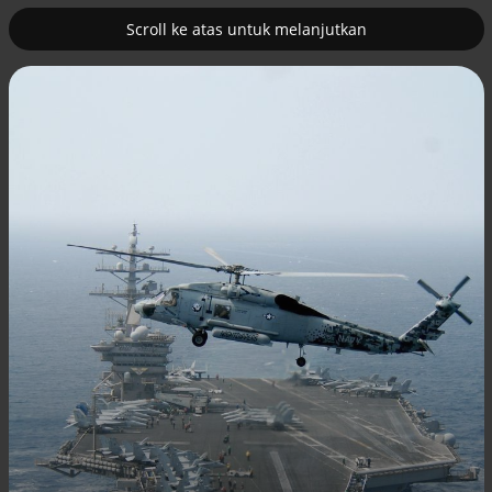
Scroll ke atas untuk melanjutkan
3
kan 42
Benarkah minum kopi setiap pagi baik
untuk kesehatan? ini fa
Efek jera untuk pejabat abai LHKPN
Alinea.id - Peristiwa