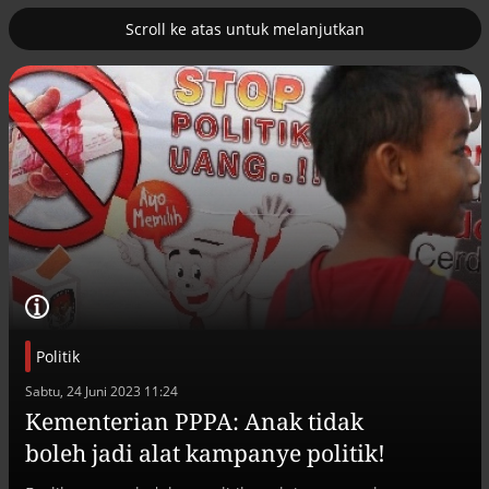
Scroll ke atas untuk melanjutkan
2
uk nuklir
Pemulihan ekonomi Aceh terus
diakselerasi
Politik
Sabtu, 24 Juni 2023 11:24
Kementerian PPPA: Anak tidak
boleh jadi alat kampanye politik!
Efek jera untuk pejabat abai LHKPN
Alinea.id - Peristiwa