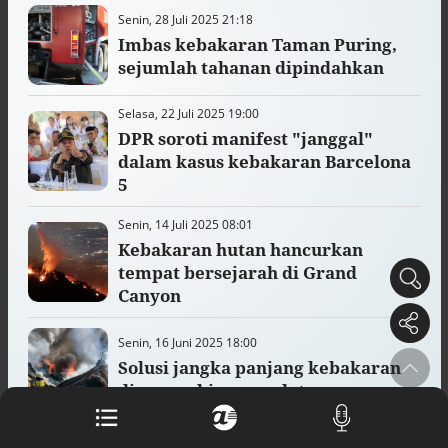
Buku berusia 900 tahun ditemukan di
Senin, 28 Juli 2025 21:18
arsip rahasia Vatikan, ada prediksi
Imbas kebakaran Taman Puring,
tahun Kiamat
sejumlah tahanan dipindahkan
Alinea.id - Peristiwa
Selasa, 22 Juli 2025 19:00
Akar persoalan berulangnya kekerasan
terhadap PMI di Malaysia
DPR soroti manifest "janggal"
Alinea.id - Peristiwa
dalam kasus kebakaran Barcelona
5
DPR minta penerbitan sertifikat pagar
laut diproses hukum
Senin, 14 Juli 2025 08:01
Alinea.id - Peristiwa
Kebakaran hutan hancurkan
tempat bersejarah di Grand
Mungkinkah duet Anies-Ahok terealisasi
Canyon
di Pilpres 2029?
Alinea.id - Politik
Senin, 16 Juni 2025 18:00
Pemprov Sultra klarifikasi isu PT GKP,
Solusi jangka panjang kebakaran
imbau masyarakat hormati proses
di permukiman padat
hukum
Alinea.id - Peristiwa