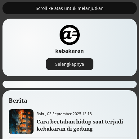
Scroll ke atas untuk melanjutkan
2
erus
Tambahan TKD menggerakkan 42
kegiatan di Lhokseumawe
kebakaran
Selengkapnya
Berita
Rabu, 03 September 2025 13:18
Cara bertahan hidup saat terjadi
Efek jera untuk pejabat abai LHKPN
kebakaran di gedung
Alinea.id - Peristiwa