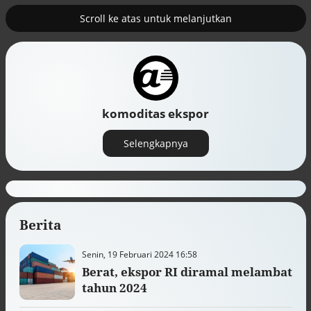
Scroll ke atas untuk melanjutkan
2
uk nuklir
Pemulihan ekonomi Aceh terus
diakselerasi
komoditas ekspor
Selengkapnya
Berita
Senin, 19 Februari 2024 16:58
Berat, ekspor RI diramal melambat
Efek jera untuk pejabat abai LHKPN
tahun 2024
Alinea.id - Peristiwa