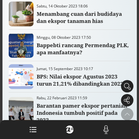
Buku berusia 900 tahun ditemukan di
Sabtu, 14 Oktober 2023 18:06
arsip rahasia Vatikan, ada prediksi
Menambang cuan dari budidaya
tahun Kiamat
dan ekspor tanaman hias
Alinea.id - Peristiwa
Akar persoalan berulangnya kekerasan
Minggu, 08 Oktober 2023 17:50
terhadap PMI di Malaysia
Bappebti rancang Permendag PLK,
Alinea.id - Peristiwa
apa manfaatnya?
DPR minta penerbitan sertifikat pagar
laut diproses hukum
Jumat, 15 September 2023 10:17
Alinea.id - Peristiwa
BPS: Nilai ekspor Agustus 2023
turun 21,21% dibandingkan 2022
Mungkinkah duet Anies-Ahok terealisasi
di Pilpres 2029?
Alinea.id - Politik
Rabu, 22 Februari 2023 11:59
Barantan pamer ekspor pertanian
Pemprov Sultra klarifikasi isu PT GKP,
Indonesia tumbuh positif pada
imbau masyarakat hormati proses
2022
hukum
Alinea.id - Peristiwa