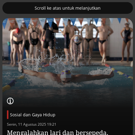
Scroll ke atas untuk melanjutkan
4
 kapal induk nuklir
Jembatan Perintis Garuda jadi
t Hormuz
baru bagi Aceh Tengah
Sosial dan Gaya Hidup
Efek jera untuk pejabat abai LHKPN
Senin, 11 Agustus 2025 19:21
Alinea.id - Peristiwa
Mengalahkan lari dan bersepeda,