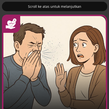
Scroll ke atas untuk melanjutkan
1
Prancis kerahkan kapal induk nuklir
untuk misi Selat Hormuz
Efek jera untuk pejabat abai LHKPN
Alinea.id - Peristiwa
Buku berusia 900 tahun ditemukan di