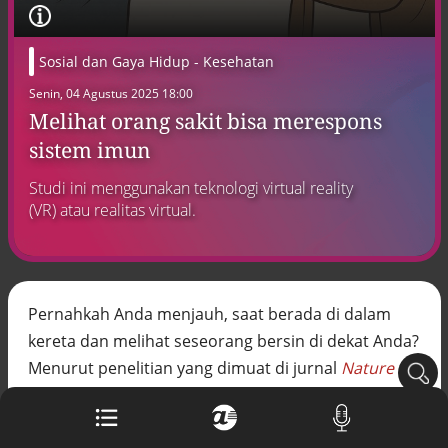
arsip rahasia Vatikan, ada prediksi
tahun Kiamat
Alinea.id - Peristiwa
Sosial dan Gaya Hidup
- Kesehatan
Senin, 04 Agustus 2025 18:00
Akar persoalan berulangnya kekerasan
terhadap PMI di Malaysia
Melihat orang sakit bisa merespons
Alinea.id - Peristiwa
sistem imun
DPR minta penerbitan sertifikat pagar
Studi ini menggunakan teknologi virtual reality
laut diproses hukum
(VR) atau realitas virtual.
Alinea.id - Peristiwa
Mungkinkah duet Anies-Ahok terealisasi
di Pilpres 2029?
Alinea.id - Politik
Pernahkah Anda menjauh, saat berada di dalam
kereta dan melihat seseorang bersin di dekat Anda?
Pemprov Sultra klarifikasi isu PT GKP,
imbau masyarakat hormati proses
Menurut penelitian yang dimuat di jurnal
Nature
hukum
Neuroscience
baru-baru ini, refleks alami untuk
Alinea.id - Peristiwa
menghindari orang sakit ternyata bukan hanya
Kebijakan diskriminatif sekolah