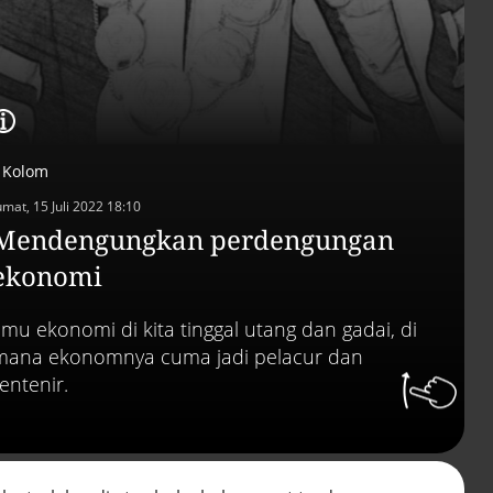
Efek jera untuk pejaba
abai LHKPN
Alinea.id - Peristiwa
Buku berusia 900 tah
ditemukan di arsip ra
Vatikan, ada prediksi 
Kiamat
Kolom
Alinea.id - Peristiwa
umat, 15 Juli 2022 18:10
Akar persoalan
Mendengungkan perdengungan
berulangnya kekerasa
terhadap PMI di Malay
ekonomi
Alinea.id - Peristiwa
Ilmu ekonomi di kita tinggal utang dan gadai, di
DPR minta penerbitan
sertifikat pagar laut
mana ekonomnya cuma jadi pelacur dan
diproses hukum
rentenir.
Alinea.id - Peristiwa
Mungkinkah duet Anie
Ahok terealisasi di Pil
2029?