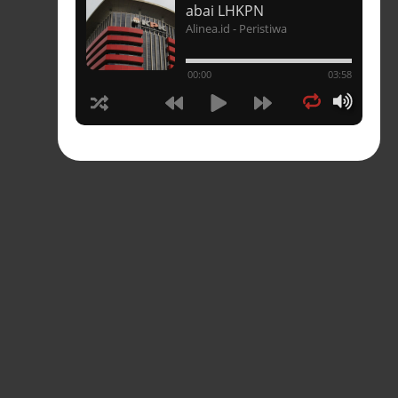
t
abai LHKPN
Alinea.id - Peristiwa
un
00:00
03:58
hasia
tahun
n
sia
s-
pres