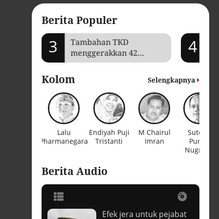
Berita Populer
3
4
mi Aceh
Tambahan TKD
Je
menggerakkan 42
Ga
kegiatan di
ba
Lhokseumawe
Kolom
Selengkapnya
Lalu
Endiyah Puji
M Chairul
Sutopo
Pharmanegara
Tristanti
Imran
Purwo
Nugroho
Berita Audio
Efek jera untuk pejabat