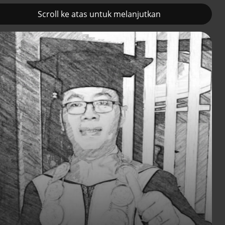
Scroll ke atas untuk melanjutkan
2
Prancis kerahkan kapal
Pemulihan ekono
induk nuklir untuk misi
terus diakselerasi
Selat Hormuz