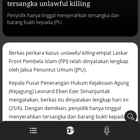
tersangka unlawful killing
Buku berusia 900 tahun ditemukan di
arsip rahasia Vatikan, ada prediksi
Penyidik hanya tinggal menyerahkan tersangka dan
tahun Kiamat
barang bukti kepada JPU.
Alinea.id - Peristiwa
Akar persoalan berulangnya kekerasan
terhadap PMI di Malaysia
Alinea.id - Peristiwa
Berkas perkara kasus
unlawful killing
empat Laskar
Front Pembela Islam (FPI) telah dinyatakan lengkap
DPR minta penerbitan sertifikat pagar
laut diproses hukum
oleh Jaksa Penuntut Umum (JPU).
Alinea.id - Peristiwa
Kepala Pusat Penerangan Hukum Kejaksaan Agung
Mungkinkah duet Anies-Ahok terealisasi
(Kejagung) Leonard Eben Ezer Simanjuntak
di Pilpres 2029?
Alinea.id - Politik
mengatakan, berkas itu dinyatakan lengkap hari ini
(25/6). Dengan demikian, penyidik hanya tinggal
Pemprov Sultra klarifikasi isu PT GKP,
menyerahkan tersangka dan barang bukti kepada
imbau masyarakat hormati proses
hukum
JPU.
Alinea.id - Peristiwa
“Berkas perkara dugaan tindak pembunuhan atas