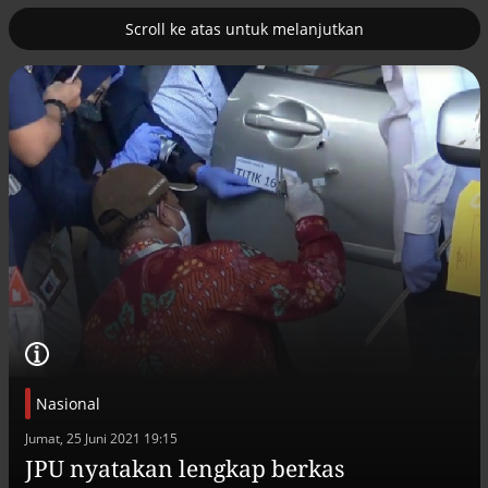
Scroll ke atas untuk melanjutkan
2
uk nuklir
Pemulihan ekonomi Aceh terus
diakselerasi
Nasional
Efek jera untuk pejabat abai LHKPN
Jumat, 25 Juni 2021 19:15
Alinea.id - Peristiwa
JPU nyatakan lengkap berkas