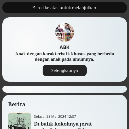
Scroll ke atas untuk melanjutkan
2
uk nuklir
Pemulihan ekonomi Aceh terus
diakselerasi
ABK
Anak dengan karakteristik khusus yang berbeda
dengan anak pada umumnya.
Selengkapnya
Berita
Efek jera untuk pejabat abai LHKPN
Alinea.id - Peristiwa
Selasa, 28 Mei 2024 12:37
Di balik kokohnya jerat
Buku berusia 900 tahun ditemukan di