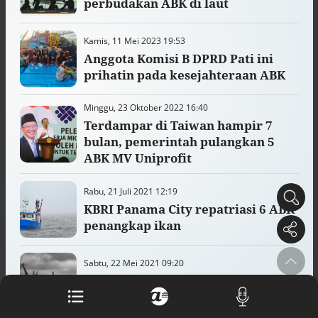
perbudakan ABK di laut
arsip rahasia Vatikan, ada prediksi
tahun Kiamat
Alinea.id - Peristiwa
Kamis, 11 Mei 2023 19:53
Anggota Komisi B DPRD Pati ini
Akar persoalan berulangnya kekerasan
prihatin pada kesejahteraan ABK
terhadap PMI di Malaysia
Alinea.id - Peristiwa
Minggu, 23 Oktober 2022 16:40
Terdampar di Taiwan hampir 7
DPR minta penerbitan sertifikat pagar
laut diproses hukum
bulan, pemerintah pulangkan 5
Alinea.id - Peristiwa
ABK MV Uniprofit
Mungkinkah duet Anies-Ahok terealisasi
Rabu, 21 Juli 2021 12:19
di Pilpres 2029?
KBRI Panama City repatriasi 6 ABK
Alinea.id - Politik
penangkap ikan
Pemprov Sultra klarifikasi isu PT GKP,
imbau masyarakat hormati proses
Sabtu, 22 Mei 2021 09:20
hukum
19 ABK KM Bandar Nelayan 188
Alinea.id - Peristiwa
tiba di Bali
Kebijakan diskriminatif sekolah