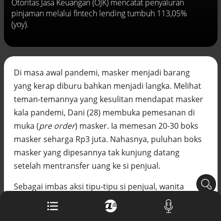
Otoritas Jasa Keuangan (OJK) mencatat penyaluran
Buku berusia 900 tahun ditemukan di
pinjaman melalui fintech lending tumbuh 113,05%
arsip rahasia Vatikan, ada prediksi
(yoy).
tahun Kiamat
Alinea.id - Peristiwa
Akar persoalan berulangnya kekerasan
terhadap PMI di Malaysia
Di masa awal pandemi, masker menjadi barang
Alinea.id - Peristiwa
yang kerap diburu bahkan menjadi langka. Melihat
DPR minta penerbitan sertifikat pagar
teman-temannya yang kesulitan mendapat masker
laut diproses hukum
kala pandemi, Dani (28) membuka pemesanan di
Alinea.id - Peristiwa
muka (
pre order
) masker. Ia memesan 20-30 boks
Mungkinkah duet Anies-Ahok terealisasi
masker seharga Rp3 juta. Nahasnya, puluhan boks
di Pilpres 2029?
masker yang dipesannya tak kunjung datang
Alinea.id - Politik
setelah mentransfer uang ke si penjual.
Pemprov Sultra klarifikasi isu PT GKP,
Sebagai imbas aksi tipu-tipu si penjual, wanita
imbau masyarakat hormati proses
hukum
berhijab ini berniat mengganti rugi kepada para
Alinea.id - Peristiwa
teman-temannya yang sudah lebih dahulu