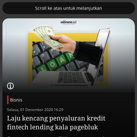
Scroll ke atas untuk melanjutkan
2
uk nuklir
Pemulihan ekonomi Aceh terus
diakselerasi
Bisnis
Selasa, 01 Desember 2020 16:29
Laju kencang penyaluran kredit
Efek jera untuk pejabat abai LHKPN
fintech lending kala pagebluk
Alinea.id - Peristiwa