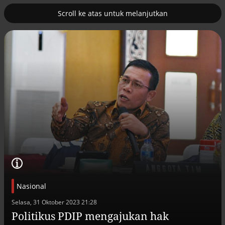
Scroll ke atas untuk melanjutkan
2
uk nuklir
Pemulihan ekonomi Aceh terus
diakselerasi
Nasional
Efek jera untuk pejabat abai LHKPN
Selasa, 31 Oktober 2023 21:28
Alinea.id - Peristiwa
Politikus PDIP mengajukan hak