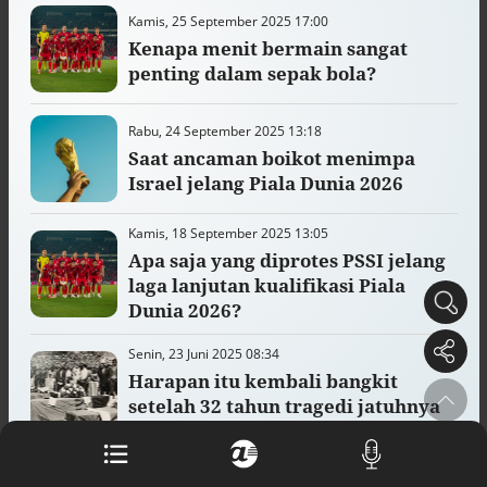
Buku berusia 900 tahun ditemukan di
Kamis, 25 September 2025 17:00
arsip rahasia Vatikan, ada prediksi
Kenapa menit bermain sangat
tahun Kiamat
penting dalam sepak bola?
Alinea.id - Peristiwa
Akar persoalan berulangnya kekerasan
Rabu, 24 September 2025 13:18
terhadap PMI di Malaysia
Saat ancaman boikot menimpa
Alinea.id - Peristiwa
Israel jelang Piala Dunia 2026
DPR minta penerbitan sertifikat pagar
laut diproses hukum
Kamis, 18 September 2025 13:05
Alinea.id - Peristiwa
Apa saja yang diprotes PSSI jelang
laga lanjutan kualifikasi Piala
Mungkinkah duet Anies-Ahok terealisasi
Dunia 2026?
di Pilpres 2029?
Alinea.id - Politik
Senin, 23 Juni 2025 08:34
Harapan itu kembali bangkit
Pemprov Sultra klarifikasi isu PT GKP,
setelah 32 tahun tragedi jatuhnya
imbau masyarakat hormati proses
pesawat timnas Zambia
hukum
Alinea.id - Peristiwa