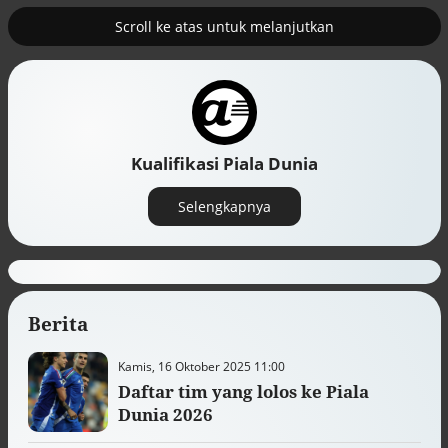
Scroll ke atas untuk melanjutkan
2
uk nuklir
Pemulihan ekonomi Aceh terus
diakselerasi
Kualifikasi Piala Dunia
Selengkapnya
Berita
Kamis, 16 Oktober 2025 11:00
Daftar tim yang lolos ke Piala
Efek jera untuk pejabat abai LHKPN
Dunia 2026
Alinea.id - Peristiwa