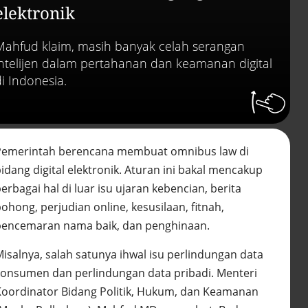
Efek jera untuk pejaba
elektronik
abai LHKPN
Alinea.id - Peristiwa
Mahfud klaim, masih banyak celah serangan
Buku berusia 900 tah
intelijen dalam pertahanan dan keamanan digital
ditemukan di arsip ra
di Indonesia.
Vatikan, ada prediksi 
Kiamat
Alinea.id - Peristiwa
Akar persoalan
Pemerintah berencana membuat omnibus law di
berulangnya kekerasa
terhadap PMI di Malay
idang digital elektronik. Aturan ini bakal mencakup
Alinea.id - Peristiwa
erbagai hal di luar isu ujaran kebencian, berita
ohong, perjudian online, kesusilaan, fitnah,
DPR minta penerbitan
sertifikat pagar laut
pencemaran nama baik, dan penghinaan.
diproses hukum
Alinea.id - Peristiwa
Misalnya, salah satunya ihwal isu perlindungan data
konsumen dan perlindungan data pribadi. Menteri
Mungkinkah duet Anie
Ahok terealisasi di Pil
Koordinator Bidang Politik, Hukum, dan Keamanan
2029?