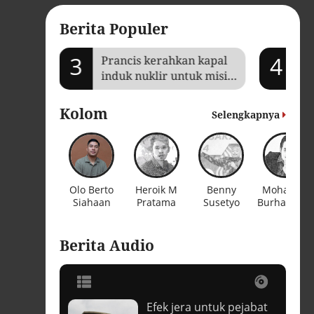
Berita Populer
3
4
Prancis kerahkan kapal
Je
induk nuklir untuk misi
Ga
Selat Hormuz
ba
Kolom
Selengkapnya
Olo Berto
Heroik M
Benny
Mohamad
Siahaan
Pratama
Susetyo
Burhanudi
Berita Audio
Efek jera untuk pejabat