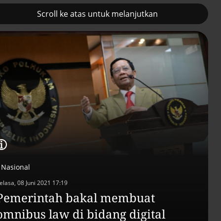
Scroll ke atas untuk melanjutkan
2
Pemulihan ekonomi Aceh
Tambahan TKD
terus diakselerasi
menggerakkan 42
kegiatan di
Lhokseumawe
Nasional
elasa, 08 Juni 2021 17:19
Pemerintah bakal membuat
omnibus law di bidang digital