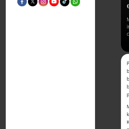
b
b
b