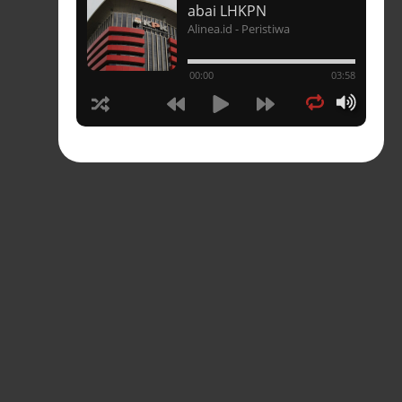
t
abai LHKPN
Alinea.id - Peristiwa
un
00:00
03:58
hasia
tahun
n
sia
s-
pres