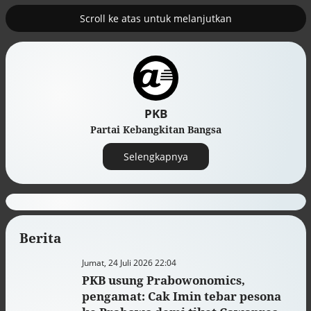
Scroll ke atas untuk melanjutkan
PKB
Partai Kebangkitan Bangsa
Selengkapnya
Berita
Efek jera untuk pejabat abai LHKPN
Jumat, 24 Juli 2026 22:04
Alinea.id - Peristiwa
PKB usung Prabowonomics,
pengamat: Cak Imin tebar pesona
Buku berusia 900 tahun ditemukan di