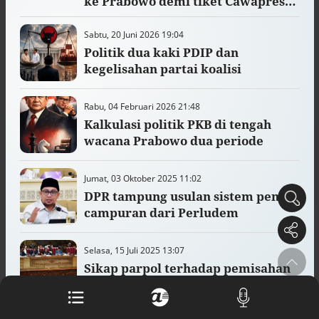
ke Prabowo demi tiket Cawapres
arsip rahasia Vatikan, ada prediksi
2029?
tahun Kiamat
Sabtu, 20 Juni 2026 19:04
Alinea.id - Peristiwa
Politik dua kaki PDIP dan
kegelisahan partai koalisi
Akar persoalan berulangnya kekerasan
terhadap PMI di Malaysia
Alinea.id - Peristiwa
Rabu, 04 Februari 2026 21:48
Kalkulasi politik PKB di tengah
DPR minta penerbitan sertifikat pagar
wacana Prabowo dua periode
laut diproses hukum
Alinea.id - Peristiwa
Jumat, 03 Oktober 2025 11:02
Mungkinkah duet Anies-Ahok terealisasi
DPR tampung usulan sistem pemilu
di Pilpres 2029?
campuran dari Perludem
Alinea.id - Politik
Pemprov Sultra klarifikasi isu PT GKP,
Selasa, 15 Juli 2025 13:07
imbau masyarakat hormati proses
Sikap parpol terhadap pemisahan
hukum
Alinea.id - Peristiwa
pemilu ala MK
Kebijakan diskriminatif sekolah