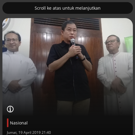
Scroll ke atas untuk melanjutkan
2
uk nuklir
Pemulihan ekonomi Aceh terus
diakselerasi
Efek jera untuk pejabat abai LHKPN
Nasional
Alinea.id - Peristiwa
Jumat, 19 April 2019 21:40